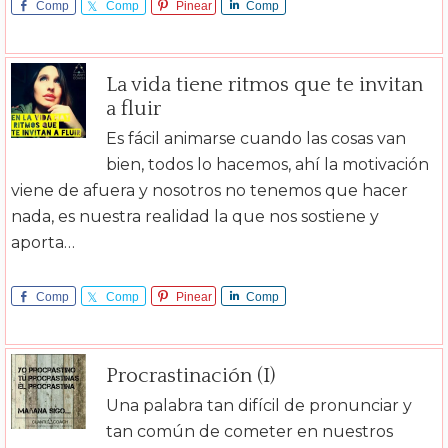
Comp
Comp
Pinear
Comp
arte
arte
arte
La vida tiene ritmos que te invitan
a fluir
Es fácil animarse cuando las cosas van
bien, todos lo hacemos, ahí la motivación
viene de afuera y nosotros no tenemos que hacer
nada, es nuestra realidad la que nos sostiene y
aporta…
Comp
Comp
Pinear
Comp
arte
arte
arte
Procrastinación (I)
Una palabra tan difícil de pronunciar y
tan común de cometer en nuestros