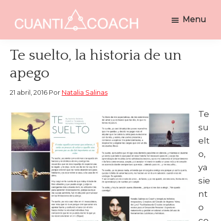
Saltar
Saltar
Menu
a
al
CUANTICOACH
la
contenido
Coaching
navegación
principal
Holístico
Te suelto, la historia de un
principal
Integrativo
apego
21 abril, 2016
Por
Natalia Salinas
Te
su
elt
o,
ya
sie
nt
o
co