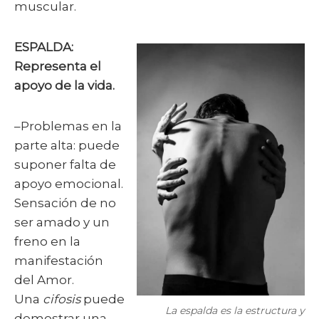
muscular.
ESPALDA:
Representa el
apoyo de la vida.
–Problemas en la
parte alta: puede
suponer falta de
apoyo emocional.
Sensación de no
ser amado y un
freno en la
manifestación
del Amor.
Una
cifosis
puede
La espalda es la estructura y
demostrar una