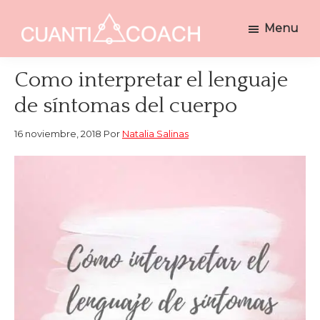
Saltar
Saltar
Menu
a
al
CUANTICOACH
la
contenido
Coaching
navegación
principal
Holístico
Como interpretar el lenguaje
principal
Integrativo
de síntomas del cuerpo
16 noviembre, 2018
Por
Natalia Salinas