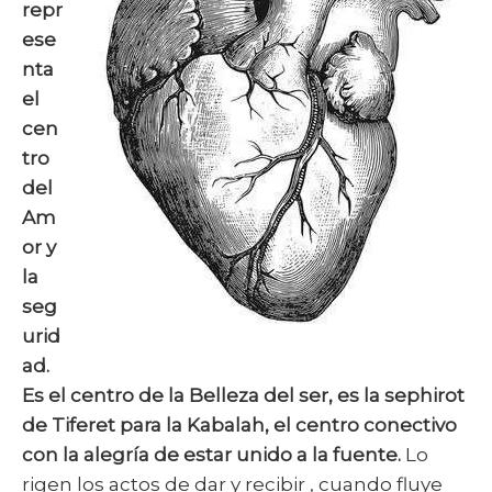
repr
ese
nta
el
cen
tro
del
Am
or y
la
seg
urid
ad.
Es el centro de la Belleza del ser, es la sephirot
de Tiferet para la Kabalah, el centro conectivo
con la alegría de estar unido a la fuente.
Lo
rigen los actos de dar y recibir , cuando fluye