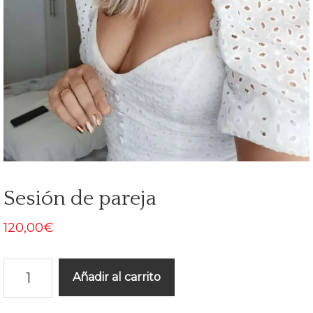
Sesión de pareja
120,00
€
Sesión
Añadir al carrito
de
pareja