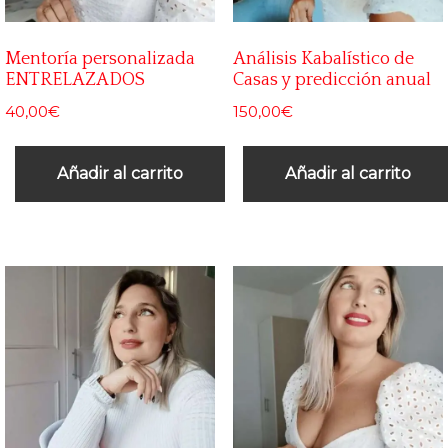
Mentoría personalizada
Análisis Kabalístico de
ENTRELAZADOS
Casas y predicción anual
40,00
€
150,00
€
Añadir al carrito
Añadir al carrito