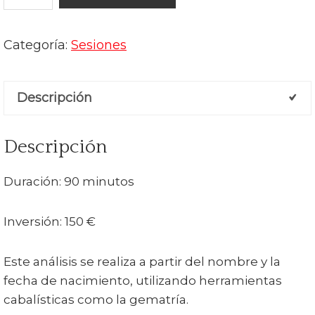
Cabalístico
del
Árbol
Categoría:
Sesiones
de
la
Descripción
Vida
cantidad
Descripción
Duración: 90 minutos
Inversión: 150 €
Este análisis se realiza a partir del nombre y la
fecha de nacimiento, utilizando herramientas
cabalísticas como la gematría.