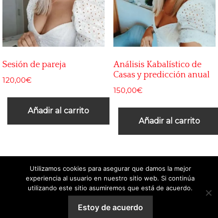
Sesión de pareja
Análisis Kabalístico de
Casas y predicción anual
120,00
€
150,00
€
Añadir al carrito
Añadir al carrito
Utilizamos cookies para asegurar que damos la mejor
experiencia al usuario en nuestro sitio web. Si continúa
Aviso legal
-
Política de cookies
utilizando este sitio asumiremos que está de acuerdo.
Sitio web desarrollado por
Duando
Estoy de acuerdo