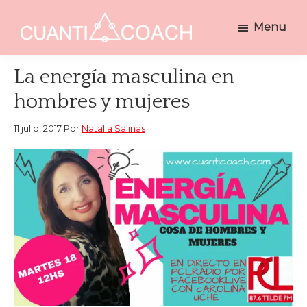
Saltar
Saltar
Menu
a
al
CUANTICOACH
la
contenido
Coaching
navegación
principal
Holístico
La energía masculina en
principal
Integrativo
hombres y mujeres
11 julio, 2017
Por
Natalia Salinas