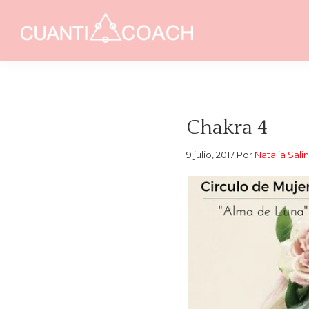
Saltar
Saltar
a
al
CUANTICOACH
la
contenido
Coaching
navegación
principal
Holístico
principal
Integrativo
Chakra 4
9 julio, 2017
Por
Natalia Sali