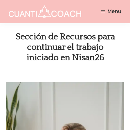
Saltar
Saltar
Menu
a
al
CUANTICOACH
la
contenido
Coaching
navegación
principal
Holístico
Sección de Recursos para
principal
Integrativo
continuar el trabajo
iniciado en Nisan26